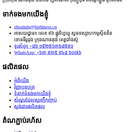
ទាក់ទងមកយើងខ្ញុំ
zhoululu@bpfitness.cn
អាសយដ្ឋាន៖ លេខ ៩៦ ផ្លូវហ្វៃយូ សួនឧស្សាហកម្មស៊ីនឌីន
ខោនធីរូដុង ក្រុងណានតុង ខេត្តជាំងស៊ូ
ទូរស័ព្ទ៖ +៨៦ ១៥២៥១៣៦៨៥៩០
WhatsApp: +៦៣ ៩៣៥ ៩៤៨ ៦០៧៦
ផលិតផល
អំពីយើង
វិញ្ញាបនបត្រ
ទំនាក់ទំនងមកយើងខ្ញុំ
សំណួរដែលសួរញឹកញាប់
ស្តង់ដារផលិតផល
តំណភ្ជាប់រហ័ស