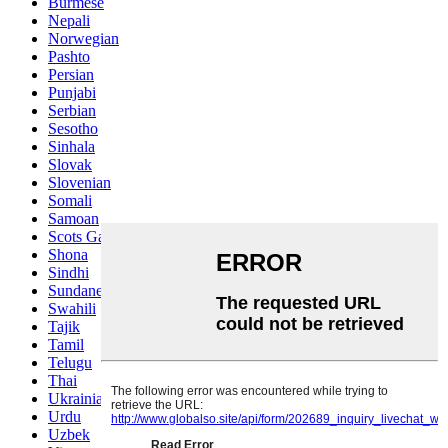
Burmese
Nepali
Norwegian
Pashto
Persian
Punjabi
Serbian
Sesotho
Sinhala
Slovak
Slovenian
Somali
Samoan
Scots Gaelic
Shona
Sindhi
Sundanese
Swahili
Tajik
Tamil
Telugu
Thai
Ukrainian
Urdu
Uzbek