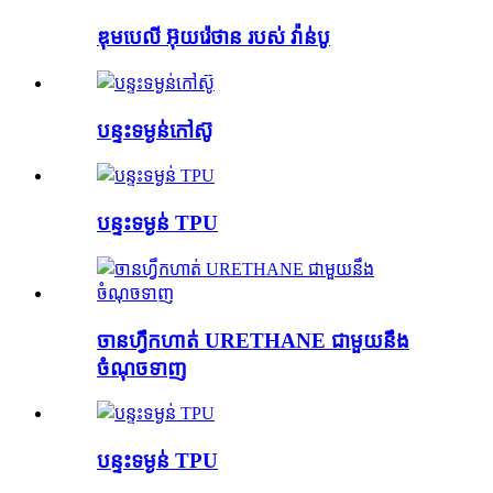
ឌុមបេលី អ៊ុយរ៉េថាន របស់ វ៉ាន់បូ
បន្ទះទម្ងន់កៅស៊ូ
បន្ទះទម្ងន់ TPU
ចានហ្វឹកហាត់ URETHANE ជាមួយនឹង
ចំណុចទាញ
បន្ទះទម្ងន់ TPU