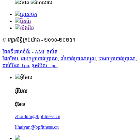
© រក្សាសិទ្ធិគ្រប់យ៉ាង - ២០១០-២០២៥។
ផែនទីគេហទំព័រ
-
AMP ចល័ត
ដែកថែប
,
រោងចក្រហាត់ប្រាណ
,
លំហាត់ប្រាណស្នូល
,
រោងចក្រហាត់ប្រាណ
,
ដាប់ប៊ែល Tpu
,
ឌុមប៊ែល Tpu
,
អ៊ីមែល
អ៊ីមែល
zhoululu@bpfitness.cn
lihaiyan@bpfitness.cn