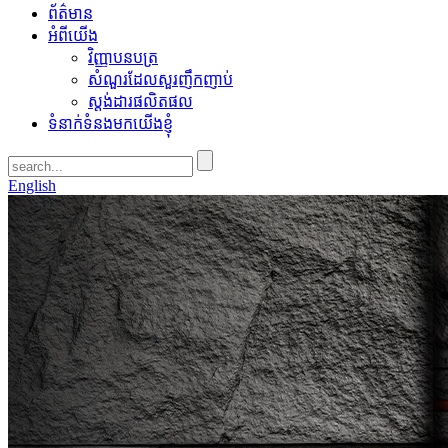
ព័ត៌មាន
អំពីយើង
វិញ្ញាបនបត្រ
សំណួរដែលសួរញឹកញាប់
ស្តង់ដារផលិតផល
ទំនាក់ទំនងមកយើងខ្ញុំ
English