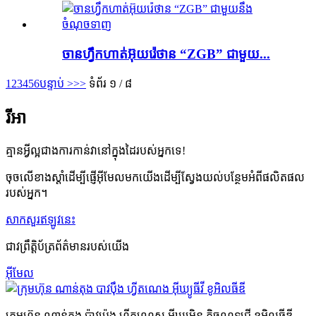
ចានហ្វឹកហាត់អ៊ុយរ៉េថាន “ZGB” ជាមួយ...
1
2
3
4
5
6
បន្ទាប់ >
>>
ទំព័រ ១ / ៨
រីអា
គ្មានអ្វីល្អជាងការកាន់វានៅក្នុងដៃរបស់អ្នកទេ!
ចុចលើខាងស្តាំដើម្បីផ្ញើអ៊ីមែលមកយើងដើម្បីស្វែងយល់បន្ថែមអំពីផលិតផល
របស់អ្នក។
សាកសួរឥឡូវនេះ
ជាវព្រឹត្តិប័ត្រព័ត៌មានរបស់យើង
អ៊ីមែល
ក្រុមហ៊ុន ណាន់តុង ប៉ាវប៉េង ហ្វីតណេស អ៊ីឃ្យូម៉ិន តិចណូឡូជី ខូអិលធីឌី