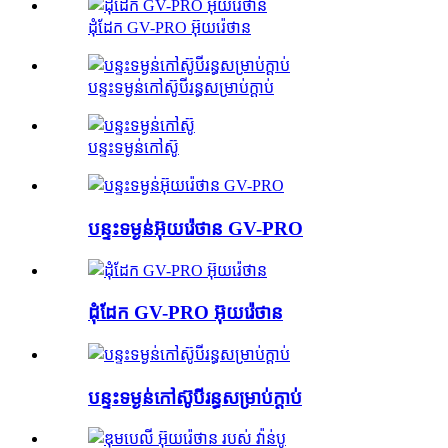
ដុំដែក GV-PRO អ៊ុយរ៉េថាន
បន្ទះទម្ងន់កៅស៊ូបីរន្ធសម្រាប់ក្តាប់
បន្ទះទម្ងន់កៅស៊ូ
បន្ទះទម្ងន់អ៊ុយរ៉េថាន GV-PRO
ដុំដែក GV-PRO អ៊ុយរ៉េថាន
បន្ទះទម្ងន់កៅស៊ូបីរន្ធសម្រាប់ក្តាប់