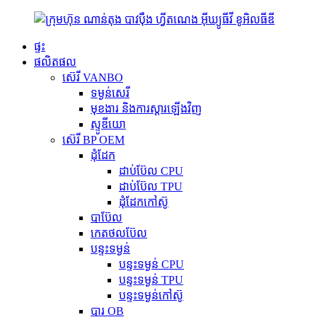
ផ្ទះ
ផលិតផល
ស៊េរី VANBO
ទម្ងន់សេរី
មុខងារ និងការស្តារឡើងវិញ
ស្ទូឌីយោ
ស៊េរី BP OEM
ដុំដែក
ដាប់ប៊ែល CPU
ដាប់ប៊ែល TPU
ដុំដែកកៅស៊ូ
បាប៊ែល
កេតថលប៊ែល
បន្ទះទម្ងន់
បន្ទះទម្ងន់ CPU
បន្ទះទម្ងន់ TPU
បន្ទះទម្ងន់កៅស៊ូ
បារ OB