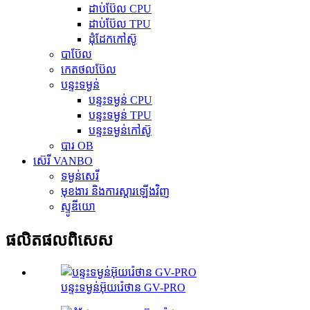
ដាប់ប៊ែល CPU
ដាប់ប៊ែល TPU
ដុំដែកកៅស៊ូ
បាប៊ែល
កេតថលប៊ែល
បន្ទះទម្ងន់
បន្ទះទម្ងន់ CPU
បន្ទះទម្ងន់ TPU
បន្ទះទម្ងន់កៅស៊ូ
បារ OB
ស៊េរី VANBO
ទម្ងន់សេរី
មុខងារ និងការស្តារឡើងវិញ
ស្ទូឌីយោ
ផលិតផល​ពិសេស
បន្ទះទម្ងន់អ៊ុយរ៉េថាន GV-PRO