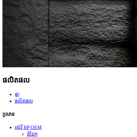
ផលិតផល
ផ្ទះ
ផលិតផល
ប្រភេទ
ស៊េរី BP OEM
ដុំដែក