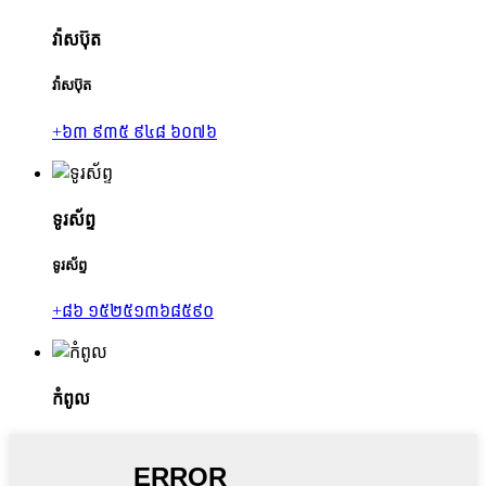
វ៉ាសប៊ុត
វ៉ាសប៊ុត
+៦៣ ៩៣៥ ៩៤៨ ៦០៧៦
ទូរស័ព្ទ
ទូរស័ព្ទ
+៨៦ ១៥២៥១៣៦៨៥៩០
កំពូល